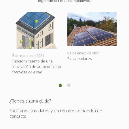
logrando ser más competitivos.
Acompañamiento
en todo el
proceso
21 de enero de 2021
21 
5 de marzo de 2021
Te ayudamos en todo el proceso, desde
Placas solares
¿Po
funcionamiento de una
solicitar los permisos, legalizar la
instalación de autoconsumo
instalación, tramitar las subvenciones hasta
fotovoltaico a red
cambiar la tarifa eléctrica una vez tengas tu
instalación en funcionamiento para que tu
ahorro sea todavía mayor.
¿Tienes alguna duda?
Facilítanos tus datos y un técnico se pondrá en
contacto.