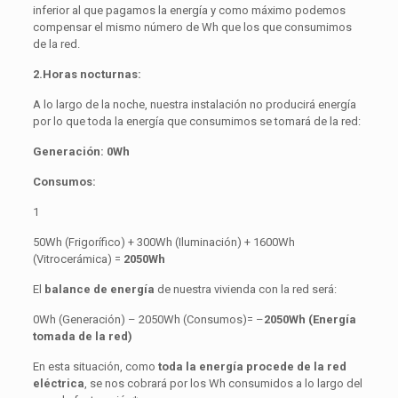
inferior al que pagamos la energía y como máximo podemos
compensar el mismo número de Wh que los que consumimos
de la red.
2.Horas nocturnas:
A lo largo de la noche, nuestra instalación no producirá energía
por lo que toda la energía que consumimos se tomará de la red:
Generación: 0Wh
Consumos:
1
50Wh (Frigorífico) + 300Wh (Iluminación) + 1600Wh
(Vitrocerámica) =
2050Wh
El
balance de energía
de nuestra vivienda con la red será:
0Wh (Generación) – 2050Wh (Consumos)= –
2050Wh (Energía
tomada de la red)
En esta situación, como
toda la energía procede de la red
eléctrica
, se nos cobrará por los Wh consumidos a lo largo del