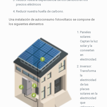
precios eléctricos
Reducir nuestra huella de carbono.
Una instalación de autoconsumo fotovoltaico se compone de
los siguientes elementos
Paneles
solares:
Captan la luz
solar y la
convierten
en
electricidad.
Inversor:
Transforma
la
electricidad
de las
placas
solares en la
electricidad
que