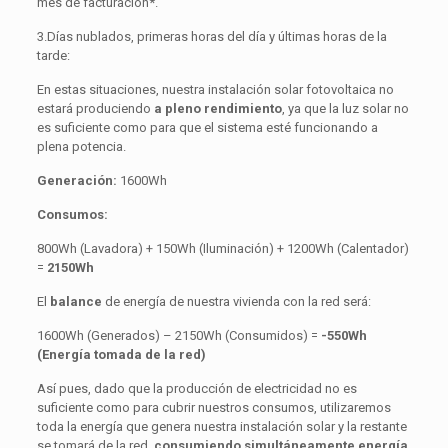
mes de facturación*.
3.Días nublados, primeras horas del día y últimas horas de la
tarde:
En estas situaciones, nuestra instalación solar fotovoltaica no
estará produciendo
a pleno rendimiento
, ya que la luz solar no
es suficiente como para que el sistema esté funcionando a
plena potencia.
Generación:
1600Wh
Consumos:
800Wh (Lavadora) + 150Wh (Iluminación) + 1200Wh (Calentador)
=
2150Wh
El
balance
de energía de nuestra vivienda con la red será:
1600Wh (Generados) – 2150Wh (Consumidos) =
-550Wh
(Energía tomada de la red)
Así pues, dado que la producción de electricidad no es
suficiente como para cubrir nuestros consumos, utilizaremos
toda la energía que genera nuestra instalación solar y la restante
se tomará de la red,
consumiendo simultáneamente energía